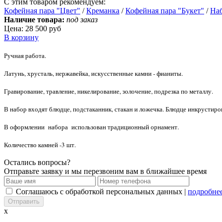
С этим товаром рекомендуем:
Кофейная пара "Цвет"
/
Креманка
/
Кофейная пара "Букет"
/
На
Наличие товара:
под заказ
Цена:
28 500 руб
В корзину
Ручная работа.
Латунь, хрусталь, нержавейка, искусственные камни - фианиты.
Гравирование, травление, никелирование, золочение, подрезка по металлу.
В набор входят блюдце, подстаканник, стакан и ложечка. Блюдце инкрустир
В оформлении набора использован традиционный орнамент.
Количество камней -3 шт.
Остались вопросы?
Отправьте заявку и мы перезвоним вам в ближайшее время
Соглашаюсь с обработкой персональных данных |
подробне
x