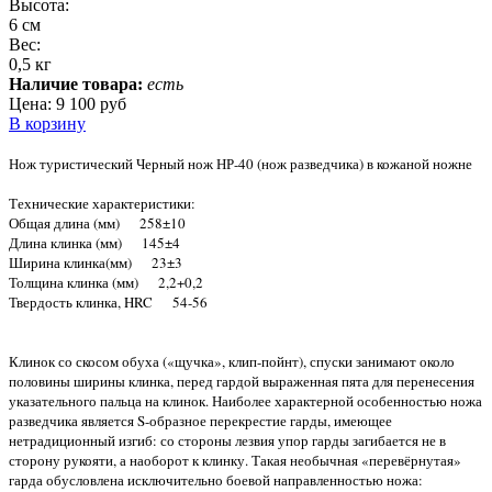
Высота:
6 см
Вес:
0,5 кг
Наличие товара:
есть
Цена:
9 100 руб
В корзину
Нож туристический Черный нож НР-40 (нож разведчика) в кожаной ножне
Технические характеристики:
Общая длина (мм) 258±10
Длина клинка (мм) 145±4
Ширина клинка(мм) 23±3
Толщина клинка (мм) 2,2+0,2
Твердость клинка, HRC 54-56
Клинок со скосом обуха («щучка», клип-пойнт), спуски занимают около
половины ширины клинка, перед гардой выраженная пята для перенесения
указательного пальца на клинок. Наиболее характерной особенностью ножа
разведчика является S-образное перекрестие гарды, имеющее
нетрадиционный изгиб: со стороны лезвия упор гарды загибается не в
сторону рукояти, а наоборот к клинку. Такая необычная «перевёрнутая»
гарда обусловлена исключительно боевой направленностью ножа: